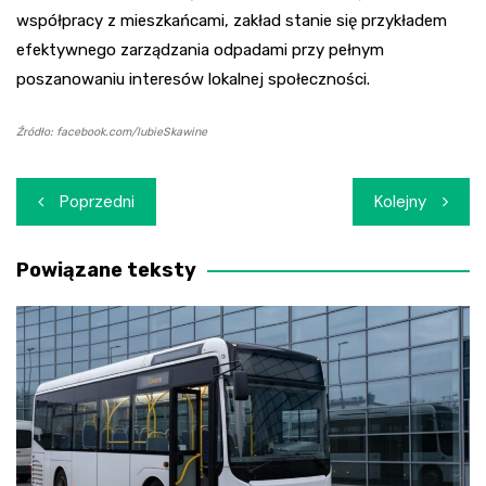
współpracy z mieszkańcami, zakład stanie się przykładem
efektywnego zarządzania odpadami przy pełnym
poszanowaniu interesów lokalnej społeczności.
Źródło: facebook.com/lubieSkawine
Nawigacja
Poprzedni
Kolejny
wpisu
Powiązane teksty