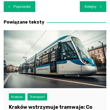
Nawigacja
Poprzedni
Kolejny
wpisu
Powiązane teksty
Kraków
Transport
Kraków wstrzymuje tramwaje: Co