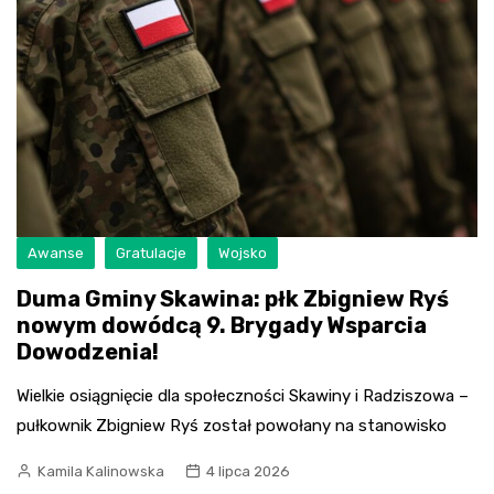
Awanse
Gratulacje
Wojsko
Duma Gminy Skawina: płk Zbigniew Ryś
nowym dowódcą 9. Brygady Wsparcia
Dowodzenia!
Wielkie osiągnięcie dla społeczności Skawiny i Radziszowa –
pułkownik Zbigniew Ryś został powołany na stanowisko
Kamila Kalinowska
4 lipca 2026