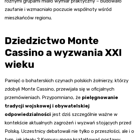
różnymi grupami miało wymiar praktyczny – budowało
zaufanie i wzmacniało poczucie wspólnoty wśród
mieszkańców regionu.
Dziedzictwo Monte
Cassino a wyzwania XXI
wieku
Pamięć o bohaterskich czynach polskich żołnierzy, którzy
zdobyli Monte Cassino, przewijała się w oficjalnych
przemówieniach. Przypomniano, że
pielęgnowanie
tradycji wojskowej i obywatelskiej
odpowiedzialności
jest dziś szczególnie ważne w
kontekście aktualnych zagrożeń i wyzwań stojących przed
Polską. Uczestnicy debatowali nie tylko o przeszłości, ale i o
tym, jak ideały 2 Korpusu mogą kształtować postawy