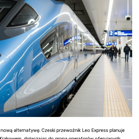
ją nową alternatywę. Czeski przewoźnik Leo Express planuje
 Krakowem, dołączając do grona operatorów oferujących