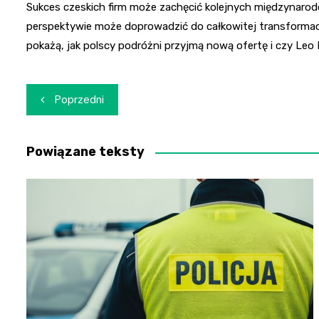
Sukces czeskich firm może zachęcić kolejnych międzynarod
perspektywie może doprowadzić do całkowitej transformacj
pokażą, jak polscy podróżni przyjmą nową ofertę i czy Leo
Nawigacja
Poprzedni
wpisu
Powiązane teksty