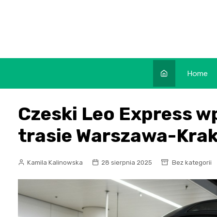
Skip
to
content
Home
Czeski Leo Express w
trasie Warszawa-Kra
Kamila Kalinowska
28 sierpnia 2025
Bez kategorii