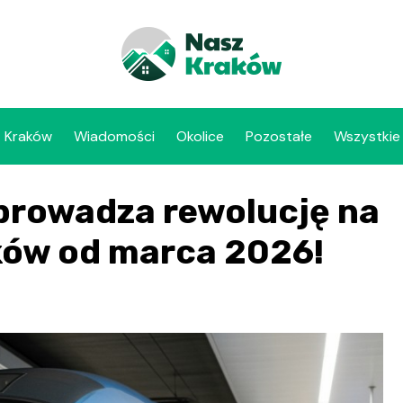
Kraków
Wiadomości
Okolice
Pozostałe
Wszystkie
prowadza rewolucję na
ków od marca 2026!