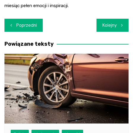
miesiąc pełen emocji i inspiracji.
Nawigacja
Poprzedni
Kolejny
wpisu
Powiązane teksty