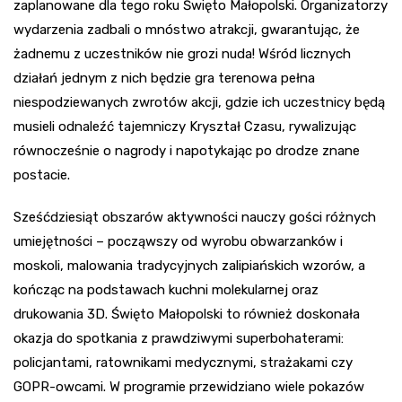
zaplanowane dla tego roku Święto Małopolski. Organizatorzy
wydarzenia zadbali o mnóstwo atrakcji, gwarantując, że
żadnemu z uczestników nie grozi nuda! Wśród licznych
działań jednym z nich będzie gra terenowa pełna
niespodziewanych zwrotów akcji, gdzie ich uczestnicy będą
musieli odnaleźć tajemniczy Kryształ Czasu, rywalizując
równocześnie o nagrody i napotykając po drodze znane
postacie.
Sześćdziesiąt obszarów aktywności nauczy gości różnych
umiejętności – począwszy od wyrobu obwarzanków i
moskoli, malowania tradycyjnych zalipiańskich wzorów, a
kończąc na podstawach kuchni molekularnej oraz
drukowania 3D. Święto Małopolski to również doskonała
okazja do spotkania z prawdziwymi superbohaterami:
policjantami, ratownikami medycznymi, strażakami czy
GOPR-owcami. W programie przewidziano wiele pokazów