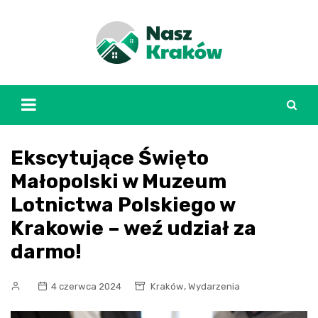
Skip
to
content
Ekscytujące Święto
Małopolski w Muzeum
Lotnictwa Polskiego w
Krakowie – weź udział za
darmo!
,
4 czerwca 2024
Kraków
Wydarzenia