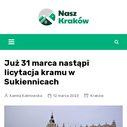
Skip
to
content
Już 31 marca nastąpi
licytacja kramu w
Sukiennicach
Kamila Kalinowska
12 marca 2023
Kraków