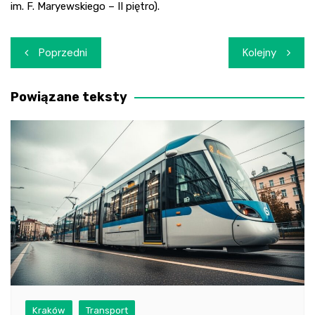
im. F. Maryewskiego – II piętro).
Nawigacja
Poprzedni
Kolejny
wpisu
Powiązane teksty
Kraków
Transport