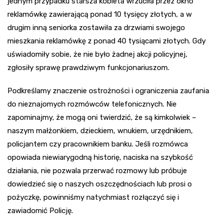
jednym przypadku starsza kobieta wrzuciła przez okno
reklamówkę zawierającą ponad 10 tysięcy złotych, a w
drugim inną seniorka zostawiła za drzwiami swojego
mieszkania reklamówkę z ponad 40 tysiącami złotych. Gdy
uświadomiły sobie, że nie było żadnej akcji policyjnej,
zgłosiły sprawę prawdziwym funkcjonariuszom.
Podkreślamy znaczenie ostrożności i ograniczenia zaufania
do nieznajomych rozmówców telefonicznych. Nie
zapominajmy, że mogą oni twierdzić, że są kimkolwiek –
naszym małżonkiem, dzieckiem, wnukiem, urzędnikiem,
policjantem czy pracownikiem banku. Jeśli rozmówca
opowiada niewiarygodną historię, naciska na szybkość
działania, nie pozwala przerwać rozmowy lub próbuje
dowiedzieć się o naszych oszczędnościach lub prosi o
pożyczkę, powinniśmy natychmiast rozłączyć się i
zawiadomić Policję.