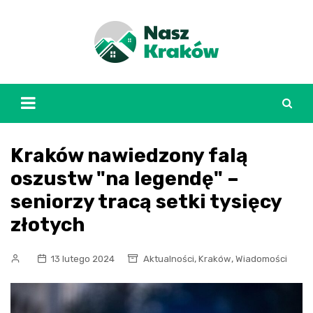
Skip
to
content
Kraków nawiedzony falą
oszustw "na legendę" –
seniorzy tracą setki tysięcy
złotych
,
,
13 lutego 2024
Aktualności
Kraków
Wiadomości