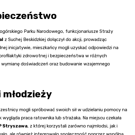
pieczeństwo
biogórskiego Parku Narodowego, funkcjonariusze Straży
al
z Suchej Beskidzkiej dołączył do akcji, prowadząc
lnej inicjatywie, mieszkańcy mogli uzyskać odpowiedzi na
 profilaktyki zdrowotnej i bezpieczeństwa w różnych
 na wymianę doświadczeń oraz budowanie wzajemnego
i młodzieży
uczestnicy mogli spróbować swoich sił w udzielaniu pomocy na
wygląda praca ratownika lub strażaka. Na miejscu czekała
P Stryszawa
, z której korzystali zarówno najmłodsi, jak i
ało, ale również integrowało społeczność poprzez wspólną