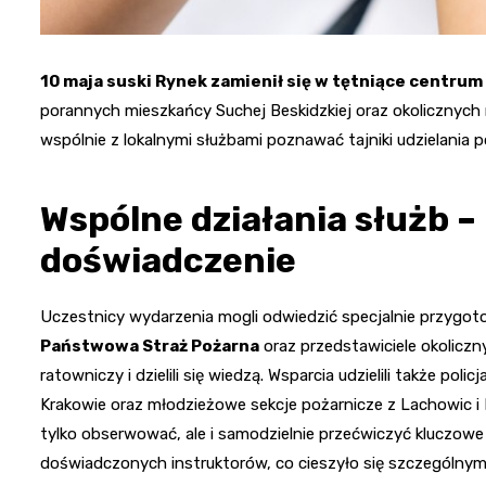
10 maja suski Rynek zamienił się w tętniące centrum
porannych mieszkańcy Suchej Beskidzkiej oraz okolicznych m
wspólnie z lokalnymi służbami poznawać tajniki udzielania
Wspólne działania służb –
doświadczenie
Uczestnicy wydarzenia mogli odwiedzić specjalnie przygo
Państwowa Straż Pożarna
oraz przedstawiciele okolicz
ratowniczy i dzielili się wiedzą. Wsparcia udzielili także polic
Krakowie oraz młodzieżowe sekcje pożarnicze z Lachowic i
tylko obserwować, ale i samodzielnie przećwiczyć kluczow
doświadczonych instruktorów, co cieszyło się szczególnym