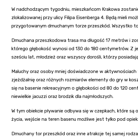
W nadchodzącym tygodniu, mieszkańcom Krakowa zostanie 
zlokalizowanej przy ulicy Filipa Eisenberga 4. Będą mieli mo
przygotowanym dmuchanym torze przeszkód. Wszystko to w
Dmuchana przeszkodowa trasa ma długość 17 metrów i zo
którego głębokość wynosi od 130 do 180 centymetrów. Z j
sześciu lat, młodzież oraz wszyscy dorośli, którzy posiadaj
Maluchy oraz osoby mniej doświadczone w aktywnościach w
zjeżdżalnię oraz różnych rozmiarów elementy do gry w kos
się na basenie rekreacyjnym o głębokości od 80 do 120 cen
niewielkie jacuzzi oraz brodzik dla najmłodszych.
W tym obiekcie pływanie odbywa się w czepkach, które są o
życia, wejście na teren basenu możliwe jest tylko pod opiek
Dmuchany tor przeszkód oraz inne atrakcje tej samej rodz