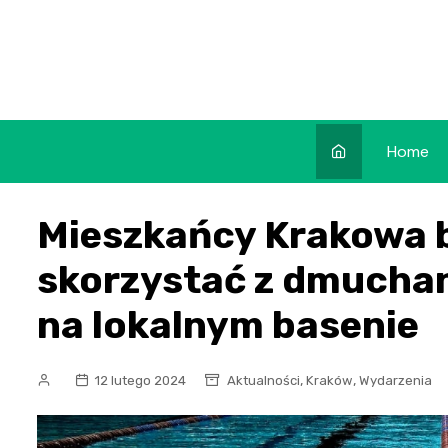
Skip
to
content
Home
Mieszkańcy Krakowa b
skorzystać z dmucha
na lokalnym basenie
,
,
12 lutego 2024
Aktualności
Kraków
Wydarzenia