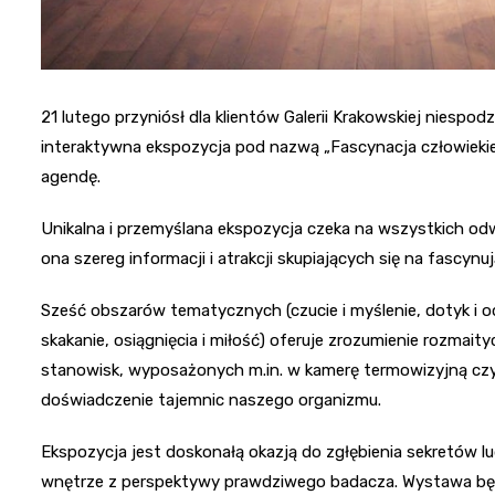
21 lutego przyniósł dla klientów Galerii Krakowskiej niespo
interaktywna ekspozycja pod nazwą „Fascynacja człowiekie
agendę.
Unikalna i przemyślana ekspozycja czeka na wszystkich o
ona szereg informacji i atrakcji skupiających się na fascynu
Sześć obszarów tematycznych (czucie i myślenie, dotyk i odc
skakanie, osiągnięcia i miłość) oferuje zrozumienie rozmai
stanowisk, wyposażonych m.in. w kamerę termowizyjną czy
doświadczenie tajemnic naszego organizmu.
Ekspozycja jest doskonałą okazją do zgłębienia sekretów lu
wnętrze z perspektywy prawdziwego badacza. Wystawa będ