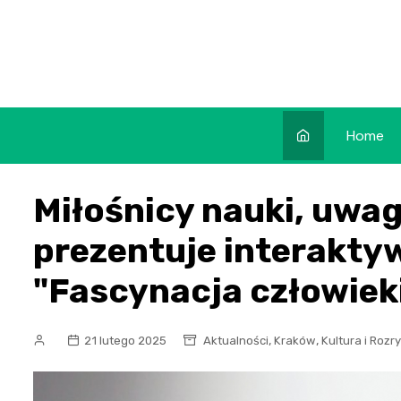
Skip
to
content
Home
Miłośnicy nauki, uwa
prezentuje interakt
"Fascynacja człowiek
,
,
21 lutego 2025
Aktualności
Kraków
Kultura i Roz