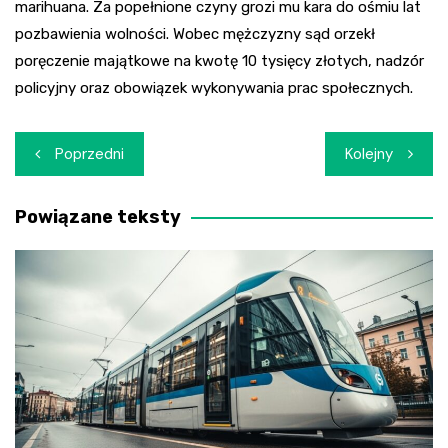
marihuana. Za popełnione czyny grozi mu kara do ośmiu lat
pozbawienia wolności. Wobec mężczyzny sąd orzekł
poręczenie majątkowe na kwotę 10 tysięcy złotych, nadzór
policyjny oraz obowiązek wykonywania prac społecznych.
Nawigacja
Poprzedni
Kolejny
wpisu
Powiązane teksty