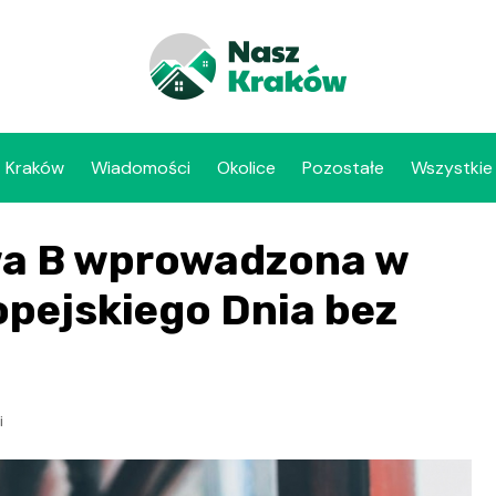
Kraków
Wiadomości
Okolice
Pozostałe
Wszystkie
wa B wprowadzona w
opejskiego Dnia bez
i