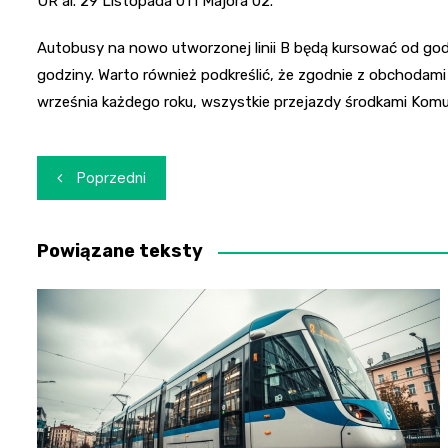
UR al. 29 Listopada 01 i Majora 02.
Autobusy na nowo utworzonej linii B będą kursować od godz
godziny. Warto również podkreślić, że zgodnie z obchoda
września każdego roku, wszystkie przejazdy środkami Komuni
Nawigacja
Poprzedni
wpisu
Powiązane teksty