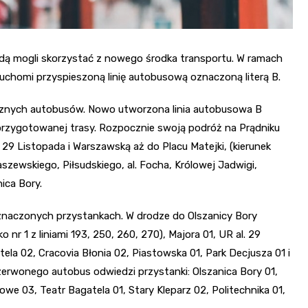
ędą mogli skorzystać z nowego środka transportu. W ramach
chomi przyspieszoną linię autobusową oznaczoną literą B.
sycznych autobusów. Nowo utworzona linia autobusowa B
 przygotowanej trasy. Rozpocznie swoją podróż na Prądniku
29 Listopada i Warszawską aż do Placu Matejki, (kierunek
zewskiego, Piłsudskiego, al. Focha, Królowej Jadwigi,
ica Bory.
wyznaczonych przystankach. W drodze do Olszanicy Bory
nr 1 z liniami 193, 250, 260, 270), Majora 01, UR al. 29
tela 02, Cracovia Błonia 02, Piastowska 01, Park Decjusza 01 i
erwonego autobus odwiedzi przystanki: Olszanica Bory 01,
e 03, Teatr Bagatela 01, Stary Kleparz 02, Politechnika 01,