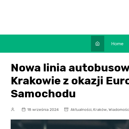
Skip
to
content
Home
Nowa linia autobuso
Krakowie z okazji Eur
Samochodu
,
,
18 września 2024
Aktualności
Kraków
Wiadomośc