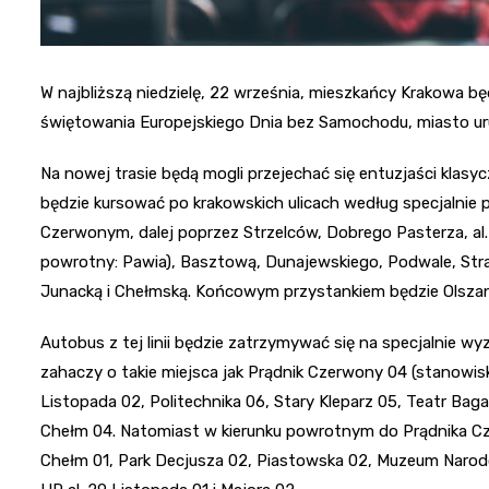
W najbliższą niedzielę, 22 września, mieszkańcy Krakowa b
świętowania Europejskiego Dnia bez Samochodu, miasto uru
Na nowej trasie będą mogli przejechać się entuzjaści kla
będzie kursować po krakowskich ulicach według specjalnie
Czerwonym, dalej poprzez Strzelców, Dobrego Pasterza, al. 
powrotny: Pawia), Basztową, Dunajewskiego, Podwale, Stras
Junacką i Chełmską. Końcowym przystankiem będzie Olszan
Autobus z tej linii będzie zatrzymywać się na specjalnie 
zahaczy o takie miejsca jak Prądnik Czerwony 04 (stanowisko 
Listopada 02, Politechnika 06, Stary Kleparz 05, Teatr Baga
Chełm 04. Natomiast w kierunku powrotnym do Prądnika Cz
Chełm 01, Park Decjusza 02, Piastowska 02, Muzeum Narodow