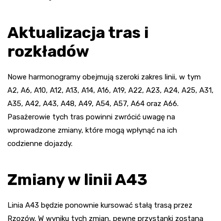
Aktualizacja tras i
rozkładów
Nowe harmonogramy obejmują szeroki zakres linii, w tym
A2, A6, A10, A12, A13, A14, A16, A19, A22, A23, A24, A25, A31,
A35, A42, A43, A48, A49, A54, A57, A64 oraz A66.
Pasażerowie tych tras powinni zwrócić uwagę na
wprowadzone zmiany, które mogą wpłynąć na ich
codzienne dojazdy.
Zmiany w linii A43
Linia A43 będzie ponownie kursować stałą trasą przez
Rzozów. W wyniku tych zmian, pewne przystanki zostaną