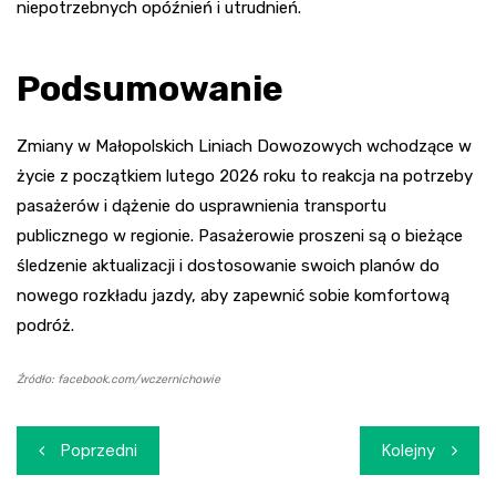
niepotrzebnych opóźnień i utrudnień.
Podsumowanie
Zmiany w Małopolskich Liniach Dowozowych wchodzące w
życie z początkiem lutego 2026 roku to reakcja na potrzeby
pasażerów i dążenie do usprawnienia transportu
publicznego w regionie. Pasażerowie proszeni są o bieżące
śledzenie aktualizacji i dostosowanie swoich planów do
nowego rozkładu jazdy, aby zapewnić sobie komfortową
podróż.
Źródło: facebook.com/wczernichowie
Nawigacja
Poprzedni
Kolejny
wpisu