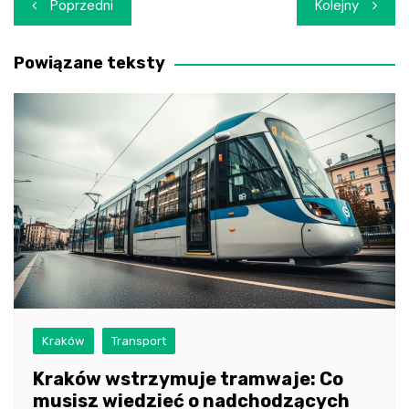
Nawigacja
Poprzedni
Kolejny
wpisu
Powiązane teksty
Kraków
Transport
Kraków wstrzymuje tramwaje: Co
musisz wiedzieć o nadchodzących