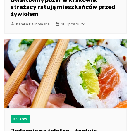
Gwałtowny pożar w Krakowie:
strażacy ratują mieszkańców przed
żywiołem
Kamila Kalinowska
28 lipca 2026
Kraków
Jedzenie na telefon – testuję