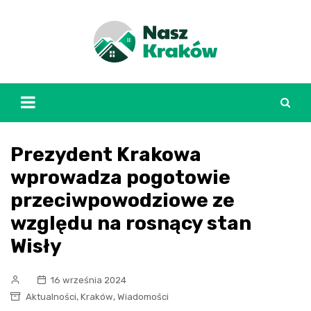
Skip
to
content
Prezydent Krakowa
wprowadza pogotowie
przeciwpowodziowe ze
względu na rosnący stan
Wisły
16 września 2024
,
,
Aktualności
Kraków
Wiadomości