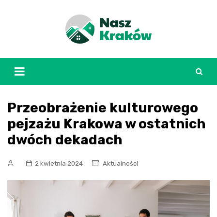
Skip
to
content
Przeobrażenie kulturowego
pejzażu Krakowa w ostatnich
dwóch dekadach
2 kwietnia 2024
Aktualności