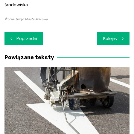
środowiska.
Źródło: Urząd Miasta Krakowa
Nawigacja
Poprzedni
Kolejny
wpisu
Powiązane teksty