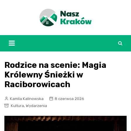
Skip
to
content
Rodzice na scenie: Magia
Królewny Śnieżki w
Raciborowicach
Kamila Kalinowska
8 czerwca 2026
,
Kultura
Wydarzenia