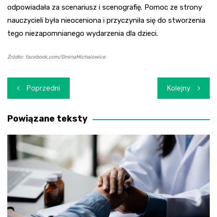
odpowiadała za scenariusz i scenografię. Pomoc ze strony
nauczycieli była nieoceniona i przyczyniła się do stworzenia
tego niezapomnianego wydarzenia dla dzieci.
Źródło: facebook.com/GminaMichalowice
Nawigacja
Poprzedni
Kolejny
wpisu
Powiązane teksty