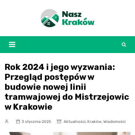
Skip
to
content
Rok 2024 i jego wyzwania:
Przegląd postępów w
budowie nowej linii
tramwajowej do Mistrzejowic
w Krakowie
,
,
3 stycznia 2025
Aktualności
Kraków
Wiadomości