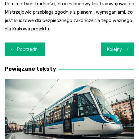
Pomimo tych trudności, proces budowy linii tramwajowej do
Mistrzejowic przebiega zgodnie z planem i wymaganiami, co
jest kluczowe dla bezpiecznego zakończenia tego ważnego
dla Krakowa projektu.
Nawigacja
Poprzedni
Kolejny
wpisu
Powiązane teksty