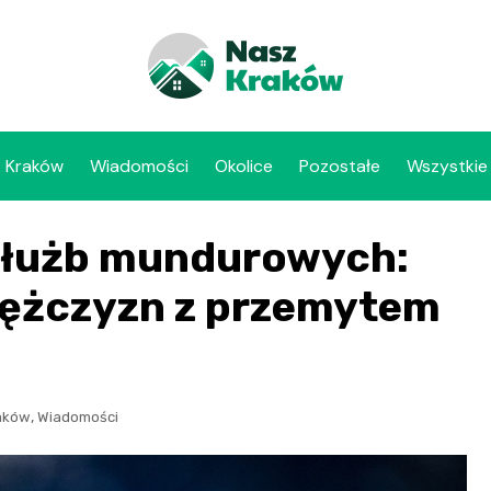
Kraków
Wiadomości
Okolice
Pozostałe
Wszystkie
służb mundurowych:
ężczyzn z przemytem
,
aków
Wiadomości