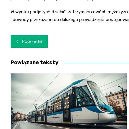
W wyniku podjętych działań, zatrzymano dwóch mężczyzn – 
i dowody przekazano do dalszego prowadzenia postępowan
Nawigacja
Poprzedni
wpisu
Powiązane teksty