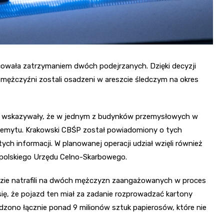
owała zatrzymaniem dwóch podejrzanych. Dzięki decyzji
 mężczyźni zostali osadzeni w areszcie śledczym na okres
owa wskazywały, że w jednym z budynków przemysłowych w
przemytu. Krakowski CBŚP został powiadomiony o tych
tych informacji. W planowanej operacji udział wzięli również
łopolskiego Urzędu Celno-Skarbowego.
gdzie natrafili na dwóch mężczyzn zaangażowanych w proces
, że pojazd ten miał za zadanie rozprowadzać kartony
adzono łącznie ponad 9 milionów sztuk papierosów, które nie