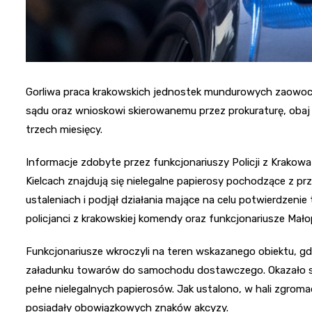
Gorliwa praca krakowskich jednostek mundurowych zaowoc
sądu oraz wnioskowi skierowanemu przez prokuraturę, obaj
trzech miesięcy.
Informacje zdobyte przez funkcjonariuszy Policji z Krak
Kielcach znajdują się nielegalne papierosy pochodzące z 
ustaleniach i podjął działania mające na celu potwierdzenie 
policjanci z krakowskiej komendy oraz funkcjonariusze Ma
Funkcjonariusze wkroczyli na teren wskazanego obiektu, 
załadunku towarów do samochodu dostawczego. Okazało się
pełne nielegalnych papierosów. Jak ustalono, w hali zgrom
posiadały obowiązkowych znaków akcyzy.