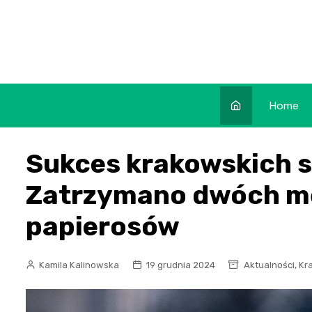
Skip
to
content
Home
Sukces krakowskich 
Zatrzymano dwóch m
papierosów
,
Kamila Kalinowska
19 grudnia 2024
Aktualności
Kr