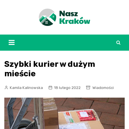
Skip
to
content
Szybki kurier w dużym
mieście
Kamila Kalinowska
18 lutego 2022
Wiadomości