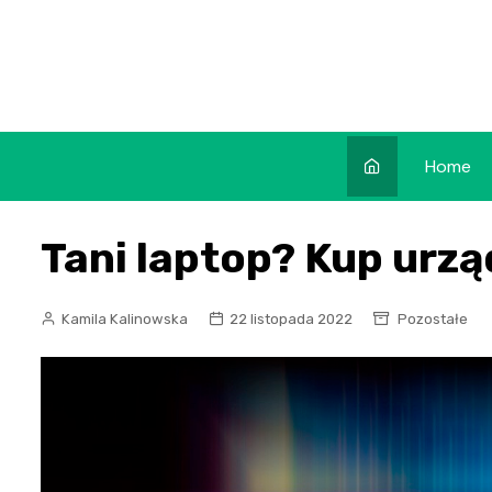
Skip
to
content
Home
Tani laptop? Kup urz
Kamila Kalinowska
22 listopada 2022
Pozostałe