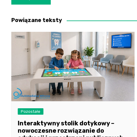
wpisu
Powiązane teksty
Pozostałe
Interaktywny stolik dotykowy –
nowoczesne rozwiązanie do