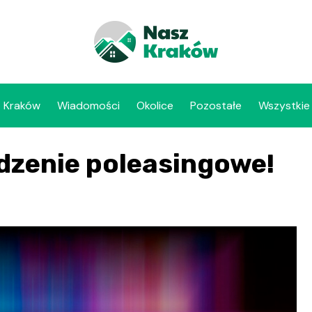
Kraków
Wiadomości
Okolice
Pozostałe
Wszystkie
ądzenie poleasingowe!