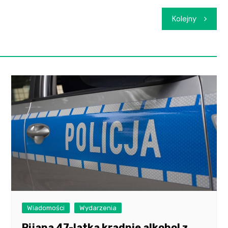
Kolejny
Wiadomości
Wydarzenia
Pijana 47-latka kradnie alkohol z