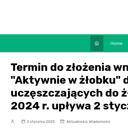
Skip
to
content
Home
Termin do złożenia w
"Aktywnie w żłobku" d
uczęszczających do ż
2024 r. upływa 2 styc
,
2 stycznia 2025
Aktualności
Wiadomości