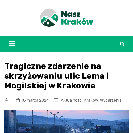
Skip
to
content
Tragiczne zdarzenie na
skrzyżowaniu ulic Lema i
Mogilskiej w Krakowie
,
,
18 marca 2024
Aktualności
Kraków
Wydarzenia