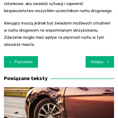
ratunkowe, aby zaradzić sytuacji i zapewnić
bezpieczeństwo wszystkim uczestnikom ruchu drogowego.
Kierujący muszą jednak być świadomi możliwych utrudnień
w ruchu drogowym na wspomnianym skrzyżowaniu.
Zdarzenie mogło mieć wpływ na płynność ruchu w tym
obszarze miasta.
Nawigacja
Poprzedni
Kolejny
wpisu
Powiązane teksty