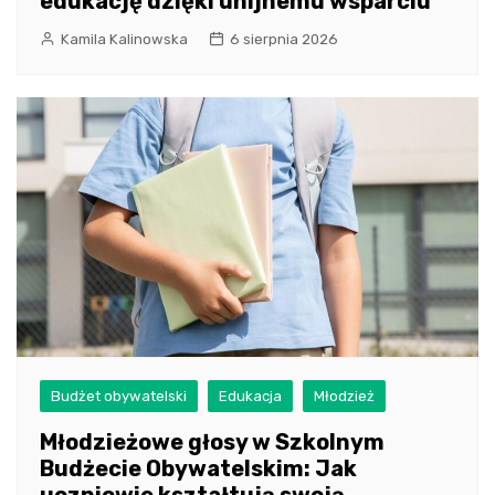
edukację dzięki unijnemu wsparciu
Kamila Kalinowska
6 sierpnia 2026
Budżet obywatelski
Edukacja
Młodzież
Młodzieżowe głosy w Szkolnym
Budżecie Obywatelskim: Jak
uczniowie kształtują swoją