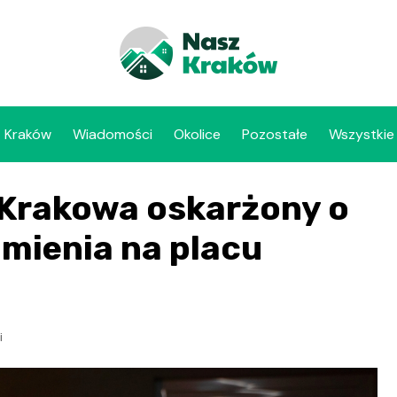
Kraków
Wiadomości
Okolice
Pozostałe
Wszystkie
z Krakowa oskarżony o
 mienia na placu
i