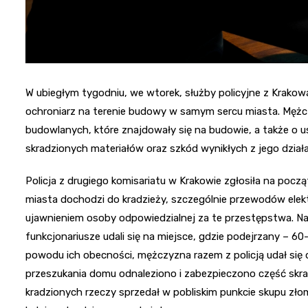
W ubiegłym tygodniu, we wtorek, służby policyjne z Krako
ochroniarz na terenie budowy w samym sercu miasta. Mężc
budowlanych, które znajdowały się na budowie, a także o us
skradzionych materiałów oraz szkód wynikłych z jego działa
Policja z drugiego komisariatu w Krakowie zgłosiła na poc
miasta dochodzi do kradzieży, szczególnie przewodów ele
ujawnieniem osoby odpowiedzialnej za te przestępstwa. Na
funkcjonariusze udali się na miejsce, gdzie podejrzany – 6
powodu ich obecności, mężczyzna razem z policją udał si
przeszukania domu odnaleziono i zabezpieczono część skra
kradzionych rzeczy sprzedał w pobliskim punkcie skupu złom