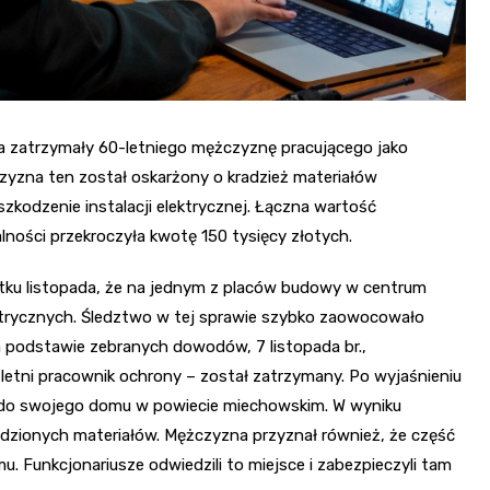
wa zatrzymały 60-letniego mężczyznę pracującego jako
zyzna ten został oskarżony o kradzież materiałów
zkodzenie instalacji elektrycznej. Łączna wartość
lności przekroczyła kwotę 150 tysięcy złotych.
zątku listopada, że na jednym z placów budowy w centrum
ktrycznych. Śledztwo w tej sprawie szybko zaowocowało
 podstawie zebranych dowodów, 7 listopada br.,
0-letni pracownik ochrony – został zatrzymany. Po wyjaśnieniu
ę do swojego domu w powiecie miechowskim. W wyniku
dzionych materiałów. Mężczyzna przyznał również, że część
u. Funkcjonariusze odwiedzili to miejsce i zabezpieczyli tam