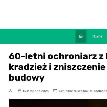
Skip
to
content
Home
60-letni ochroniarz 
kradzież i zniszczenie
budowy
,
,
13 listopada 2023
Aktualności
Kraków
Wiadomośc