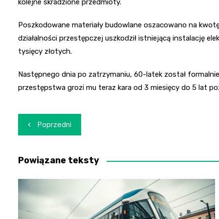
kolejne skradzione przedmioty.
Poszkodowane materiały budowlane oszacowano na kwotę 
działalności przestępczej uszkodził istniejącą instalację e
tysięcy złotych.
Następnego dnia po zatrzymaniu, 60-latek został formalnie
przestępstwa grozi mu teraz kara od 3 miesięcy do 5 lat po
Nawigacja
Poprzedni
wpisu
Powiązane teksty