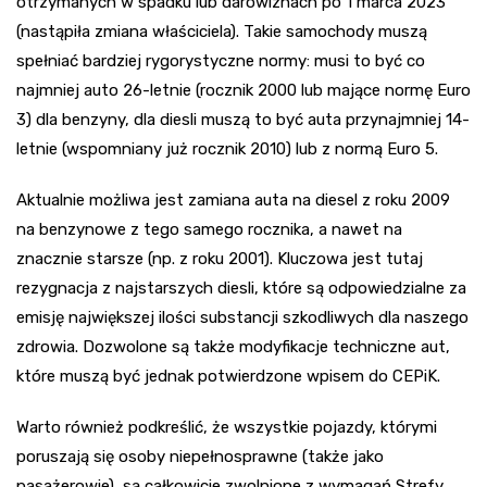
otrzymanych w spadku lub darowiznach po 1 marca 2023
(nastąpiła zmiana właściciela). Takie samochody muszą
spełniać bardziej rygorystyczne normy: musi to być co
najmniej auto 26-letnie (rocznik 2000 lub mające normę Euro
3) dla benzyny, dla diesli muszą to być auta przynajmniej 14-
letnie (wspomniany już rocznik 2010) lub z normą Euro 5.
Aktualnie możliwa jest zamiana auta na diesel z roku 2009
na benzynowe z tego samego rocznika, a nawet na
znacznie starsze (np. z roku 2001). Kluczowa jest tutaj
rezygnacja z najstarszych diesli, które są odpowiedzialne za
emisję największej ilości substancji szkodliwych dla naszego
zdrowia. Dozwolone są także modyfikacje techniczne aut,
które muszą być jednak potwierdzone wpisem do CEPiK.
Warto również podkreślić, że wszystkie pojazdy, którymi
poruszają się osoby niepełnosprawne (także jako
pasażerowie), są całkowicie zwolnione z wymagań Strefy.