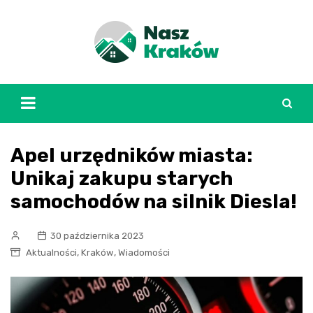
Skip
to
content
Apel urzędników miasta:
Unikaj zakupu starych
samochodów na silnik Diesla!
30 października 2023
,
,
Aktualności
Kraków
Wiadomości