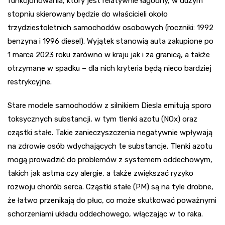
funkcjonowania, który jest relatywnie łagodny, w dużym
stopniu skierowany będzie do właścicieli około
trzydziestoletnich samochodów osobowych (roczniki: 1992
benzyna i 1996 diesel). Wyjątek stanowią auta zakupione po
1 marca 2023 roku zarówno w kraju jak i za granicą, a także
otrzymane w spadku – dla nich kryteria będą nieco bardziej
restrykcyjne.
Stare modele samochodów z silnikiem Diesla emitują sporo
toksycznych substancji, w tym tlenki azotu (NOx) oraz
cząstki stałe. Takie zanieczyszczenia negatywnie wpływają
na zdrowie osób wdychających te substancje. Tlenki azotu
mogą prowadzić do problemów z systemem oddechowym,
takich jak astma czy alergie, a także zwiększać ryzyko
rozwoju chorób serca. Cząstki stałe (PM) są na tyle drobne,
że łatwo przenikają do płuc, co może skutkować poważnymi
schorzeniami układu oddechowego, włączając w to raka.