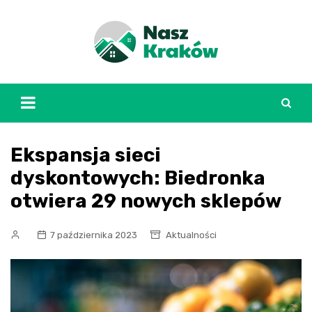
Skip
to
content
Ekspansja sieci
dyskontowych: Biedronka
otwiera 29 nowych sklepów
7 października 2023
Aktualności