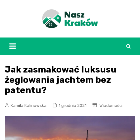
Skip
to
content
Jak zasmakować luksusu
żeglowania jachtem bez
patentu?
Kamila Kalinowska
1 grudnia 2021
Wiadomości