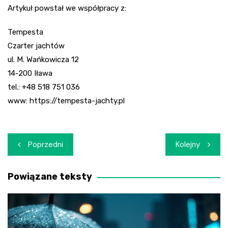
Artykuł powstał we współpracy z:
Tempesta
Czarter jachtów
ul. M. Wańkowicza 12
14-200 Iława
tel.: +48 518 751 036
www: https://tempesta-jachty.pl
Nawigacja
Poprzedni
Kolejny
wpisu
Powiązane teksty