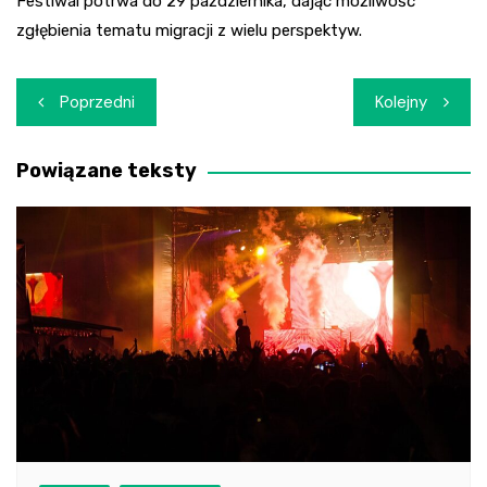
Festiwal potrwa do 29 października, dając możliwość
zgłębienia tematu migracji z wielu perspektyw.
Nawigacja
Poprzedni
Kolejny
wpisu
Powiązane teksty