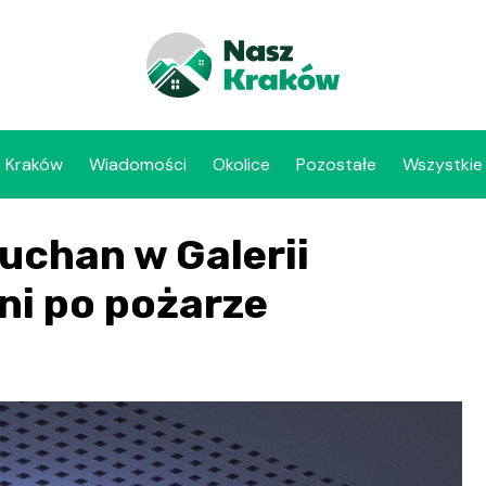
Kraków
Wiadomości
Okolice
Pozostałe
Wszystkie
Auchan w Galerii
i po pożarze