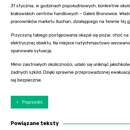
31 stycznia, w godzinach popołudniowych, konkretnie około
krakowskich centrów handlowych – Galerii Bronowice. Właśn
pracowników marketu Auchan, działającego na terenie tej gal
Przyczyną takiego postępowania okazał się pożar, choć na sz
elektrycznej obiektu. Na miejsce natychmiastowo wezwano
opanowała sytuację.
Mimo zaistniałych okoliczności, udało się uniknąć jakichkol
żadnych szkód. Dzięki sprawnie przeprowadzonej ewakuacji 
się bezpiecznie.
Nawigacja
Poprzedni
wpisu
Powiązane teksty