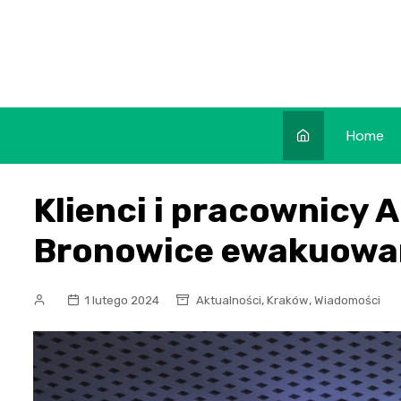
Skip
to
content
Home
Klienci i pracownicy 
Bronowice ewakuowan
,
,
1 lutego 2024
Aktualności
Kraków
Wiadomości