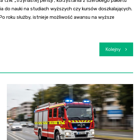
tzw. „trzynastej pensji”, korzystania z szerokiego pakietu
ia do nauki na studiach wyższych czy kursów doszkalających.
o roku służby, istnieje możliwość awansu na wyższe
Kolejny