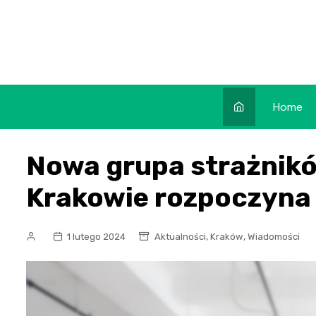
Skip
to
content
Home
Nowa grupa strażnikó
Krakowie rozpoczyna 
,
,
1 lutego 2024
Aktualności
Kraków
Wiadomości