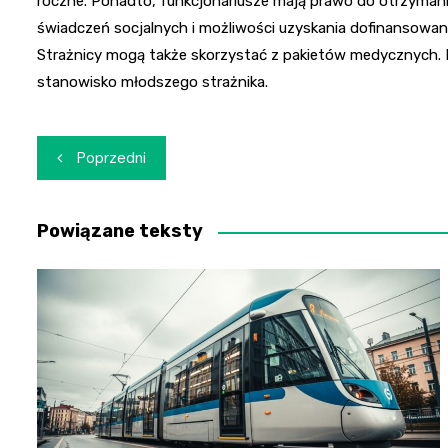
roczne. Ponadto, funkcjonariusze mają prawo do otrzymania 
świadczeń socjalnych i możliwości uzyskania dofinansowan
Strażnicy mogą także skorzystać z pakietów medycznych. P
stanowisko młodszego strażnika.
Nawigacja
Poprzedni
wpisu
Powiązane teksty