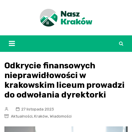
Skip
to
content
Odkrycie finansowych
nieprawidłowości w
krakowskim liceum prowadzi
do odwołania dyrektorki
27 listopada 2023
,
,
Aktualności
Kraków
Wiadomości