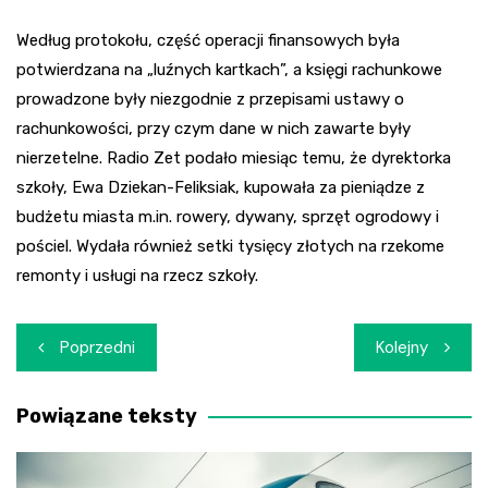
Według protokołu, część operacji finansowych była
potwierdzana na „luźnych kartkach”, a księgi rachunkowe
prowadzone były niezgodnie z przepisami ustawy o
rachunkowości, przy czym dane w nich zawarte były
nierzetelne. Radio Zet podało miesiąc temu, że dyrektorka
szkoły, Ewa Dziekan-Feliksiak, kupowała za pieniądze z
budżetu miasta m.in. rowery, dywany, sprzęt ogrodowy i
pościel. Wydała również setki tysięcy złotych na rzekome
remonty i usługi na rzecz szkoły.
Nawigacja
Poprzedni
Kolejny
wpisu
Powiązane teksty