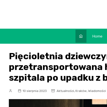
Skip
to
content
Home
Pięcioletnia dziewcz
przetransportowana 
szpitala po upadku z 
,
,
10 sierpnia 2023
Aktualności
Kraków
Wiadomości