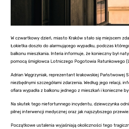
W czwartkowy dzień, miasto Kraków stało się miejscem zdarz
Łokietka doszło do alarmującego wypadku, podczas którego
balkonu mieszkania. Interia informuje, że konieczny był n
pomocą śmigłowca Lotniczego Pogotowia Ratunkowego (
Adrian Węgrzyniak, reprezentant krakowskiej Państwowej Stra
niezbędnymi szczegółami zdarzenia. Według jego relacji, in
ofiara wypadła z balkonu jednego z mieszkań i konieczne by
Na skutek tego niefortunnego incydentu, dziewczynka odnio
pilnej interwencji medycznej oraz jak najszybszego przewiez
Początkowe ustalenia wyjaśniają okoliczności tego tragiczn