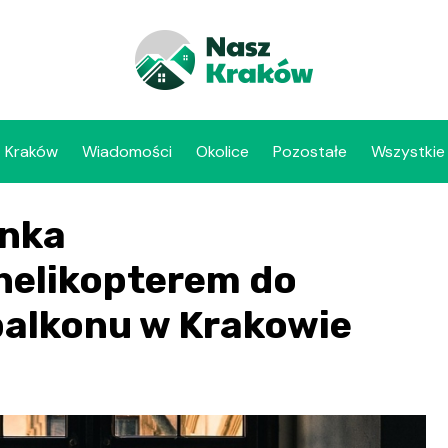
Kraków
Wiadomości
Okolice
Pozostałe
Wszystkie
ynka
helikopterem do
balkonu w Krakowie