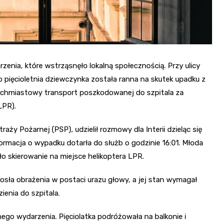
enia, które wstrząsnęło lokalną społecznością. Przy ulicy
 pięcioletnia dziewczynka została ranna na skutek upadku z
atychmiastowy transport poszkodowanej do szpitala za
LPR).
ży Pożarnej (PSP), udzielił rozmowy dla Interii dzieląc się
formacja o wypadku dotarła do służb o godzinie 16:01. Młoda
ło skierowanie na miejsce helikoptera LPR.
sła obrażenia w postaci urazu głowy, a jej stan wymagał
ienia do szpitala.
ego wydarzenia. Pięciolatka podróżowała na balkonie i