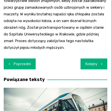
towarzystwie dwóch znajomych, kiedy został zaatakowany
przez grupę zamaskowanych osób uzbrojonych w siekiery i
maczety. W wyniku brutalnej napaści ręka chłopaka została
odcięta na wysokości łokcia, a on sam doznał licznych
obrażeń nóg. Został przetransportowany w ciężkim stanie
do Szpitala Uniwersyteckiego w Krakowie, gdzie później
zmarł. Proces dotyczący zabójstwa tego nastolatka
dotyczył pięciu młodych mężczyzn.
Nawigacja
Poprzedni
Kolejny
wpisu
Powiązane teksty