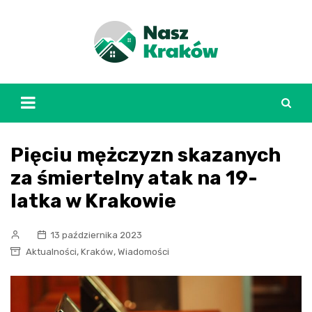
Skip
to
content
Pięciu mężczyzn skazanych
za śmiertelny atak na 19-
latka w Krakowie
13 października 2023
,
,
Aktualności
Kraków
Wiadomości