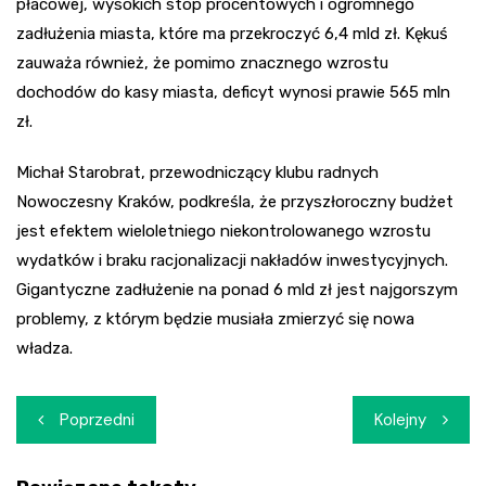
płacowej, wysokich stóp procentowych i ogromnego
zadłużenia miasta, które ma przekroczyć 6,4 mld zł. Kękuś
zauważa również, że pomimo znacznego wzrostu
dochodów do kasy miasta, deficyt wynosi prawie 565 mln
zł.
Michał Starobrat, przewodniczący klubu radnych
Nowoczesny Kraków, podkreśla, że przyszłoroczny budżet
jest efektem wieloletniego niekontrolowanego wzrostu
wydatków i braku racjonalizacji nakładów inwestycyjnych.
Gigantyczne zadłużenie na ponad 6 mld zł jest najgorszym
problemy, z którym będzie musiała zmierzyć się nowa
władza.
Nawigacja
Poprzedni
Kolejny
wpisu