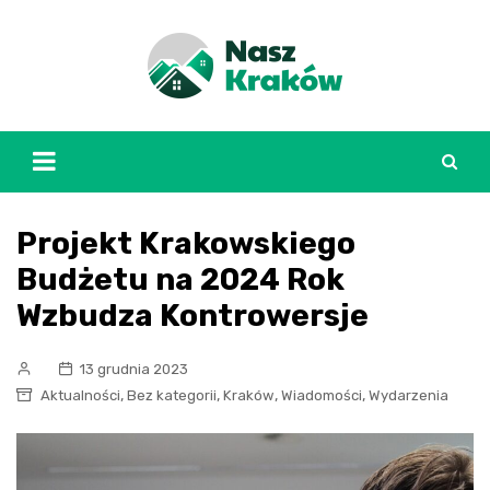
Skip
to
content
Projekt Krakowskiego
Budżetu na 2024 Rok
Wzbudza Kontrowersje
13 grudnia 2023
,
,
,
,
Aktualności
Bez kategorii
Kraków
Wiadomości
Wydarzenia