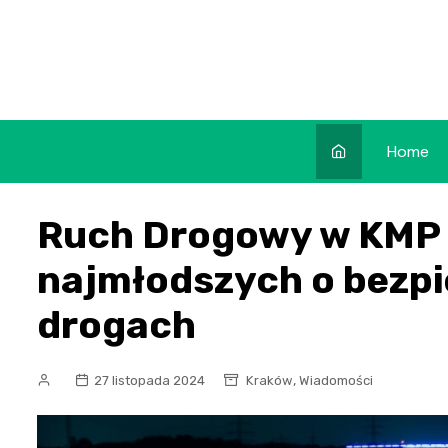
Skip
to
content
Home
Ruch Drogowy w KMP 
najmłodszych o bezpi
drogach
,
27 listopada 2024
Kraków
Wiadomości