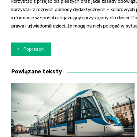
korzystać z przejść dla pieszych oraz jakie zasady obowiąz
korzystali z różnych pomocy dydaktycznych – kolorowych p
informacje w sposób angażujący i przystępny dla dzieci. Do
prawa i uświadomili dzieci, że mogą na nich polegać w sytua
Nawigacja
Poprzedni
wpisu
Powiązane teksty