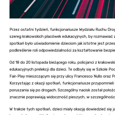
Przez ostatni tydzień, funkcjonariusze Wydziału Ruchu Dro
szereg krakowskich placówek edukacyjnych, by rozmawiać
spotkań było uświadomienie dzieciom jak istotne jest prz
podkreślenie roli odpowiedzialności za kształtowanie bez
Od 18 do 20 listopada bieżącego roku, policjanci z krakows
edukacyjnych prelekcji dla dzieci. Te odbyły się w Szkole P
Fair-Play mieszczącym się przy ulicy Francesco Nullo oraz P
Korzystając z okazji spotkań, funkcjonariusze przypomni
poruszania się po drogach. Szczególny nacisk został poło
znacznie poprawiają widoczność pieszych, w szczególności
W trakcie tych spotkań, dzieci miały okazję dowiedzieć się 