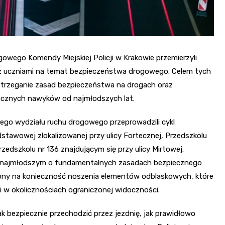
gowego Komendy Miejskiej Policji w Krakowie przemierzyli
 z uczniami na temat bezpieczeństwa drogowego. Celem tych
estrzeganie zasad bezpieczeństwa na drogach oraz
piecznych nawyków od najmłodszych lat.
kiego wydziału ruchu drogowego przeprowadzili cykl
odstawowej zlokalizowanej przy ulicy Fortecznej, Przedszkolu
rzedszkolu nr 136 znajdującym się przy ulicy Mirtowej.
eli najmłodszym o fundamentalnych zasadach bezpiecznego
żony na konieczność noszenia elementów odblaskowych, które
 w okolicznościach ograniczonej widoczności.
jak bezpiecznie przechodzić przez jezdnię, jak prawidłowo