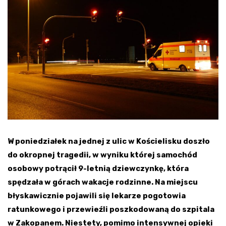
W poniedziałek na jednej z ulic w Kościelisku doszło
do okropnej tragedii, w wyniku której samochód
osobowy potrącił 9-letnią dziewczynkę, która
spędzała w górach wakacje rodzinne. Na miejscu
błyskawicznie pojawili się lekarze pogotowia
ratunkowego i przewieźli poszkodowaną do szpitala
w Zakopanem. Niestety, pomimo intensywnej opieki