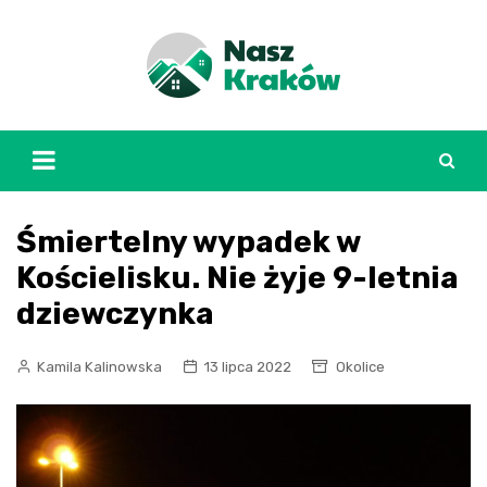
Skip
to
content
Śmiertelny wypadek w
Kościelisku. Nie żyje 9-letnia
dziewczynka
Kamila Kalinowska
13 lipca 2022
Okolice