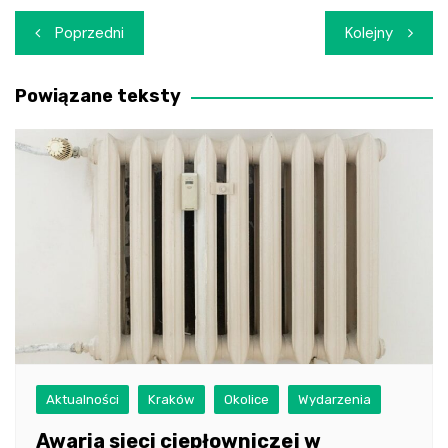
Nawigacja
Poprzedni
Kolejny
wpisu
Powiązane teksty
Aktualności
Kraków
Okolice
Wydarzenia
Awaria sieci ciepłowniczej w