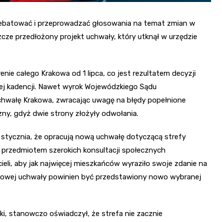
ebatować i przeprowadzać głosowania na temat zmian w
szcze przedłożony projekt uchwały, który utknął w urzędzie
ie całego Krakowa od 1 lipca, co jest rezultatem decyzji
ej kadencji. Nawet wyrok Wojewódzkiego Sądu
 uchwałę Krakowa, zwracając uwagę na błędy popełnione
zny, gdyż dwie strony złożyły odwołania.
1 stycznia, że opracują nową uchwałę dotyczącą strefy
yć przedmiotem szerokich konsultacji społecznych
li, aby jak najwięcej mieszkańców wyraziło swoje zdanie na
nowej uchwały powinien być przedstawiony nowo wybranej
i, stanowczo oświadczył, że strefa nie zacznie