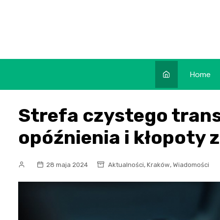
Skip
to
content
Home
Strefa czystego tran
opóźnienia i kłopoty
,
,
28 maja 2024
Aktualności
Kraków
Wiadomości