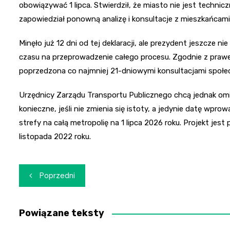
obowiązywać 1 lipca. Stwierdził, że miasto nie jest techni
zapowiedział ponowną analizę i konsultacje z mieszkańcami
Minęło już 12 dni od tej deklaracji, ale prezydent jeszcze ni
czasu na przeprowadzenie całego procesu. Zgodnie z prawe
poprzedzona co najmniej 21-dniowymi konsultacjami społe
Urzędnicy Zarządu Transportu Publicznego chcą jednak omi
konieczne, jeśli nie zmienia się istoty, a jedynie datę wpr
strefy na całą metropolię na 1 lipca 2026 roku. Projekt je
listopada 2022 roku.
Nawigacja
Poprzedni
wpisu
Powiązane teksty