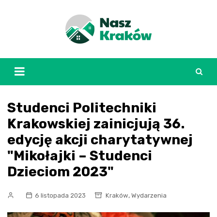
Skip
to
content
Studenci Politechniki
Krakowskiej zainicjują 36.
edycję akcji charytatywnej
"Mikołajki – Studenci
Dzieciom 2023"
,
6 listopada 2023
Kraków
Wydarzenia