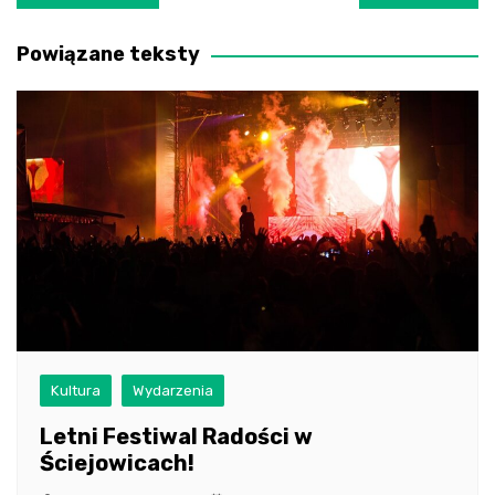
wpisu
Powiązane teksty
Kultura
Wydarzenia
Letni Festiwal Radości w
Ściejowicach!