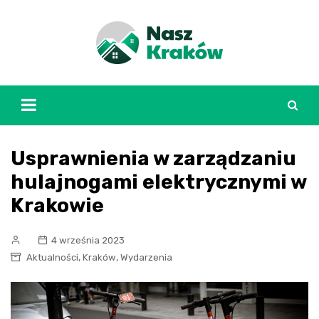
Skip
to
content
Usprawnienia w zarządzaniu
hulajnogami elektrycznymi w
Krakowie
4 września 2023
,
,
Aktualności
Kraków
Wydarzenia