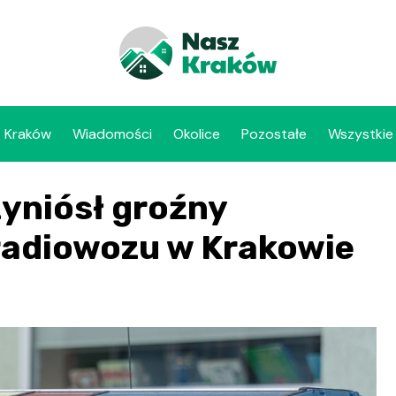
Kraków
Wiadomości
Okolice
Pozostałe
Wszystkie
yniósł groźny
radiowozu w Krakowie