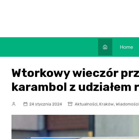
Skip
to
content
Home
Wtorkowy wieczór prz
karambol z udziałem 
,
,
24 stycznia 2024
Aktualności
Kraków
Wiadomości