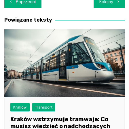
Nawigacja
Poprzedni
Kolejny
wpisu
Powiązane teksty
Kraków
Transport
Kraków wstrzymuje tramwaje: Co
musisz wiedzieć o nadchodzących