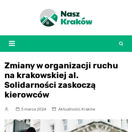
Skip
to
content
Zmiany w organizacji ruchu
na krakowskiej al.
Solidarności zaskoczą
kierowców
,
5 marca 2024
Aktualności
Kraków