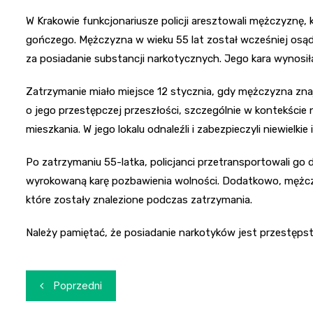
W Krakowie funkcjonariusze policji aresztowali mężczyznę,
gończego. Mężczyzna w wieku 55 lat został wcześniej osądz
za posiadanie substancji narkotycznych. Jego kara wynosiła
Zatrzymanie miało miejsce 12 stycznia, gdy mężczyzna zna
o jego przestępczej przeszłości, szczególnie w kontekście 
mieszkania. W jego lokalu odnaleźli i zabezpieczyli niewielk
Po zatrzymaniu 55-latka, policjanci przetransportowali go
wyrokowaną karę pozbawienia wolności. Dodatkowo, mężcz
które zostały znalezione podczas zatrzymania.
Należy pamiętać, że posiadanie narkotyków jest przestępst
Nawigacja
Poprzedni
wpisu