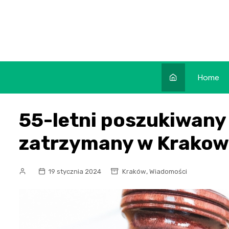
Skip
to
content
Home
55-letni poszukiwany
zatrzymany w Krakow
,
19 stycznia 2024
Kraków
Wiadomości