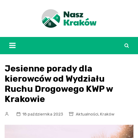
Skip
to
content
Jesienne porady dla
kierowców od Wydziału
Ruchu Drogowego KWP w
Krakowie
,
18 października 2023
Aktualności
Kraków