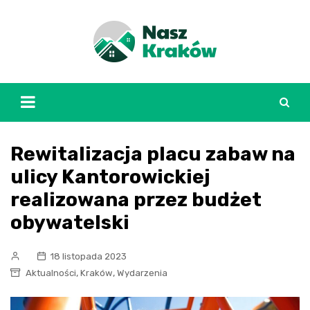
Skip
to
content
Rewitalizacja placu zabaw na
ulicy Kantorowickiej
realizowana przez budżet
obywatelski
18 listopada 2023
,
,
Aktualności
Kraków
Wydarzenia